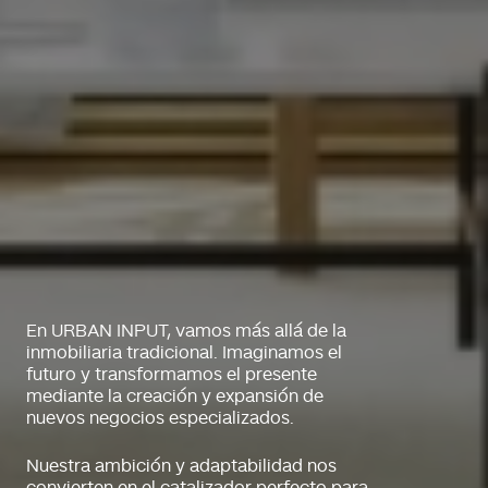
En URBAN INPUT, vamos más allá de la
inmobiliaria tradicional. Imaginamos el
futuro y transformamos el presente
mediante la creación y expansión de
nuevos negocios especializados.
Nuestra ambición y adaptabilidad nos