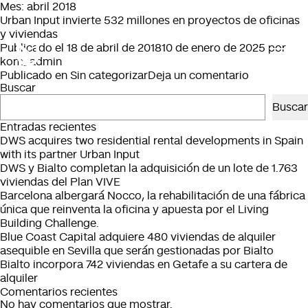
Mes:
abril 2018
Urban Input invierte 532 millones en proyectos de oficinas
y viviendas
Publicado el
18 de abril de 2018
10 de enero de 2025
por
kom_admin
en
Publicado en
Sin categorizar
Deja un comentario
Buscar
Urban
Input
Buscar
invierte
Entradas recientes
532
DWS acquires two residential rental developments in Spain
millones
with its partner Urban Input
en
DWS y Bialto completan la adquisición de un lote de 1.763
proyectos
viviendas del Plan VIVE
de
Barcelona albergará Nocco, la rehabilitación de una fábrica
oficinas
única que reinventa la oficina y apuesta por el Living
y
Building Challenge.
viviendas
Blue Coast Capital adquiere 480 viviendas de alquiler
asequible en Sevilla que serán gestionadas por Bialto
Bialto incorpora 742 viviendas en Getafe a su cartera de
alquiler
Comentarios recientes
No hay comentarios que mostrar.