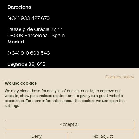
Barcelona
(+34) 933 427 670
Passeig de Gràcia 77, 1º
08008 Barcelona · Spain
Madrid
(+34) 910 603 543
Lagasca 88, 6ºB
28001 Madrid · Spain
info@urbaninput.es
Cookies policy
We use cookies
We may place these for analysis of our visitor data, to improve our
website, show personalised content and to give you a great website
experience. For more information about the cookies we use open the
settings.
© Urban Input 2026
Accept all
Nota legal
Política de privacidad
Deny
No, adjust