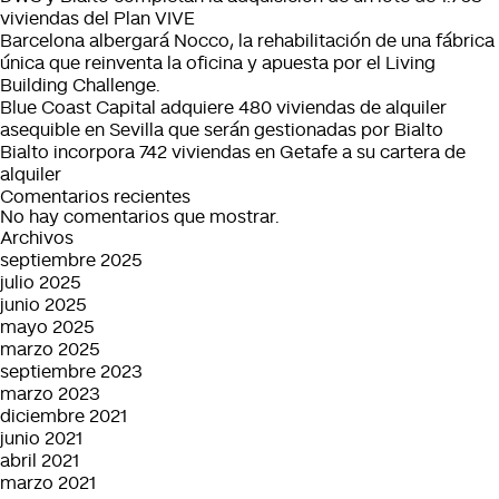
Spanish
€130m
viviendas del Plan VIVE
Portfolio
in
Barcelona albergará Nocco, la rehabilitación de una fábrica
the
única que reinventa la oficina y apuesta por el Living
last
Building Challenge.
twelve
Blue Coast Capital adquiere 480 viviendas de alquiler
months
asequible en Sevilla que serán gestionadas por Bialto
Bialto incorpora 742 viviendas en Getafe a su cartera de
alquiler
Comentarios recientes
No hay comentarios que mostrar.
Archivos
septiembre 2025
julio 2025
junio 2025
mayo 2025
marzo 2025
septiembre 2023
marzo 2023
diciembre 2021
junio 2021
abril 2021
marzo 2021