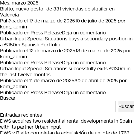
Mes:
marzo 2025
Bialto, nuevo gestor de 331 viviendas de alquiler en
Valencia
Publicado el
17 de marzo de 2025
10 de julio de 2025
por
kom_admin
en
Publicado en
Press Release
Deja un comentario
Bialto,
Urban Input Special Situations buys a secondary position in
nuevo
a €150m Spanish Portfolio
gestor
Publicado el
12 de marzo de 2025
18 de marzo de 2025
por
de
kom_admin
331
en
Publicado en
Press Release
Deja un comentario
viviendas
Urban
Urban Input Special Situations successfully exits €130m in
de
Input
the last twelve months
alquiler
Special
Publicado el
11 de marzo de 2025
30 de abril de 2025
por
en
Situations
kom_admin
Valencia
buys
en
Publicado en
Press Release
Deja un comentario
Buscar
a
Urban
secondary
Input
Buscar
position
Special
Entradas recientes
in
Situations
DWS acquires two residential rental developments in Spain
a
successfully
with its partner Urban Input
€150m
exits
DWS y Bialto completan la adquisición de un lote de 1.763