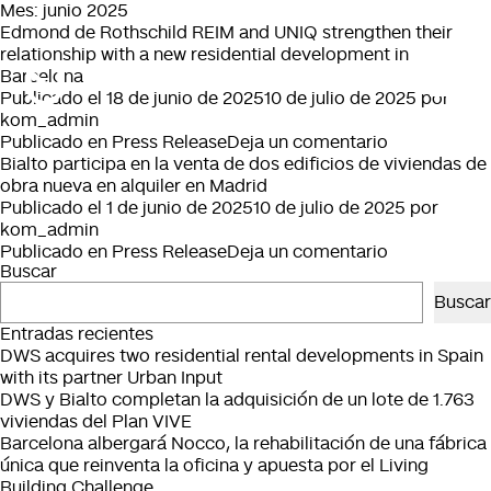
Mes:
junio 2025
Edmond de Rothschild REIM and UNIQ strengthen their
relationship with a new residential development in
Barcelona
Publicado el
18 de junio de 2025
10 de julio de 2025
por
kom_admin
en
Publicado en
Press Release
Deja un comentario
Edmond
Bialto participa en la venta de dos edificios de viviendas de
de
obra nueva en alquiler en Madrid
Rothschild
Publicado el
1 de junio de 2025
10 de julio de 2025
por
REIM
kom_admin
and
en
Publicado en
Press Release
Deja un comentario
Buscar
UNIQ
Bialto
strengthen
participa
Buscar
their
en
Entradas recientes
relationship
la
DWS acquires two residential rental developments in Spain
with
venta
with its partner Urban Input
a
de
DWS y Bialto completan la adquisición de un lote de 1.763
new
dos
viviendas del Plan VIVE
residential
edificios
Barcelona albergará Nocco, la rehabilitación de una fábrica
developmen
de
única que reinventa la oficina y apuesta por el Living
in
viviendas
Building Challenge.