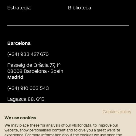
Estrategia
Biblioteca
Barcelona
(+34) 933 427 670
Passeig de Gràcia 77, 1º
08008 Barcelona · Spain
Madrid
(+34) 910 603 543
Lagasca 88, 6ºB
28001 Madrid · Spain
info@urbaninput.es
Cookies policy
We use cookies
We may place these for analysis of our visitor data, to improve our
website, show personalised content and to give you a great website
experience. For more information about the cookies we use open the