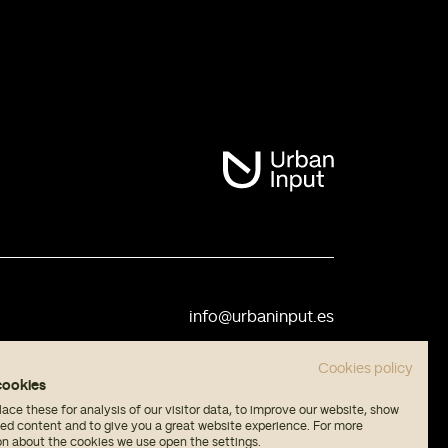
info@urbaninput.es
Cookies policy
cookies
ce these for analysis of our visitor data, to improve our website, show
sed content and to give you a great website experience. For more
on about the cookies we use open the settings.