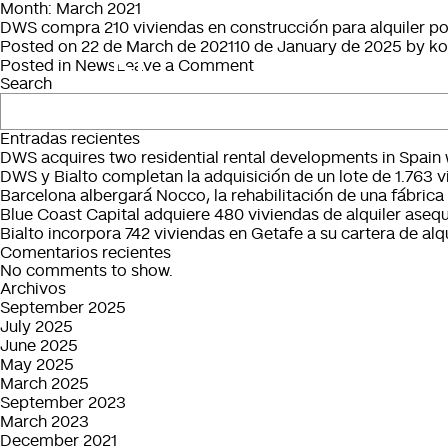
Month:
March 2021
DWS compra 210 viviendas en construcción para alquiler po
Posted on
22 de March de 2021
10 de January de 2025
by
k
on
Posted in
News
Leave a Comment
Search
DWS
compra
210
Entradas recientes
viviendas
DWS acquires two residential rental developments in Spain w
en
DWS y Bialto completan la adquisición de un lote de 1.763 v
construcción
Barcelona albergará Nocco, la rehabilitación de una fábrica 
para
Blue Coast Capital adquiere 480 viviendas de alquiler asequ
alquiler
Bialto incorpora 742 viviendas en Getafe a su cartera de alqu
por
Comentarios recientes
80
No comments to show.
millones
Archivos
September 2025
July 2025
June 2025
May 2025
March 2025
September 2023
March 2023
December 2021