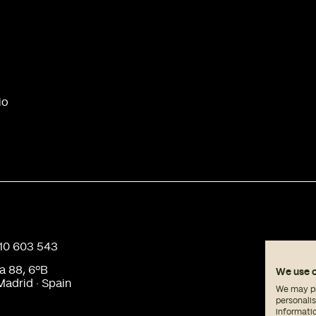
io
910 603 543
a 88, 6ºB
We use 
adrid · Spain
We may pla
personali
informati